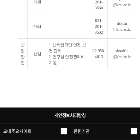
직원
201-
@khu.ac.kr
3560
031-
dskim
대리
201-
@khu.ac.kr
3562
산
1. 산학협력단 안전·보
업
건 관리
02-958-
doodili
선임
안
2. 연구실 안전관리비
4613
@khu.ac.kr
전
지원
개인정보처리방침
교내주요사이트
관련기관