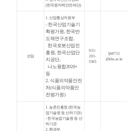
(한국원자력안전재단)
1. 산업통상자원부
- 한국산업기술기
획평가원, 한국반
도체연구조합,
한국로봇산업진
031-
흥원,
한
국
산
업
단
ljh0712
선임
201-
@khu.ac.kr
지
공
단,
3585
나노융합2020+
등
2. 식품의약품안전
처(식품의약품안
전평가원)
1. 농촌진흥청 (한국농
업기술원 등 산하기관)
- 한국농업기술원 등 산
하기관
2. 환경부