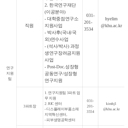
2.
한국연구재단
(
이공분야
)
031-
-
대학중점연구소
hyelim
201-
직원
지원사업
@khu.ac.kr
3534
-
박사후
(
국내
/
국
외
)
연수사업
- (
석사
/
박사
)
과정
생연구장려금지원
사업
- Post-Doc.
성장형
연구
지원
공동연구
/
성장형
팀
연구지원
1. 연구지원팀 3파트 업
무 지원
031-
2. RIC 센터
kimhj1
3파트장
201-
- 디스플레이부품소재
@khu.ac.kr
3554
지역혁신센터,
- 피부생명공학센터