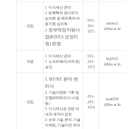
1. 지식재산 관리
2. 등록특허 권리유지
심의회 및 해외특허 비
031-
miinks2
용지원 심의회
선임
201-
@khu.ac.kr
정
부
재
정
지
원
사
3.
3571
업
(
K
I
S
T
A
성
장
지
원
)
운
영
1. 지식재산 관리
031-
bej2622
직원
2. 소프트웨어(저작권)
201-
@khu.ac.kr
승인
3572
1. BT/NT 분야 변
리사
2. 기술사업화 기획 및
031-
진행(BRIDGE3.0 사업
risa8250
선임
201-
등)
@khu.ac.kr
3576
3. 지식재산권 관련 대
내외 계약서 검토
4. 보유 기술 분석, 기술
마케팅, 기술이전 계약