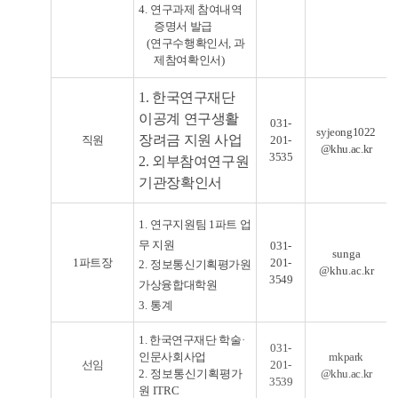
4.
연구과제 참여내역
증명서 발급
(
연구수행확인서
,
과
제참여확인서
)
1.
한국연구재단
이공계 연구생활
031-
syjeong1022
장려금 지원 사업
직원
201-
@khu.ac.kr
3535
2. 외부참여연구원
기관장확인서
1.
연구지원팀
1
파트 업
무 지원
031-
sunga
1파트장
201-
2.
정보통신기획평가원
@khu.ac.kr
3549
가상융합대학원
3.
통계
1. 한국연구재단 학술
·
031-
인문사회사업
mkpark
선임
201-
2. 정보통신기획평가
@khu.ac.kr
3539
원 ITRC