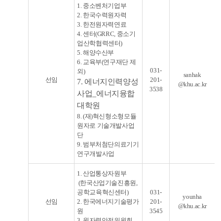
1. 중소벤처기업부
2. 한국수력원자력
3. 한전원자력연료
4. 센터(GRRC, 중소기
업산학협력센터)
5. 해양수산부
6. 교육부(연구재단 제
031-
외)
sanhak
선임
201-
7.
에너지인력양성
@khu.ac.kr
3538
사업_에너지융합
대학원
8. (재)혁신형소형모듈
원자로 기술개발사업
단
9. 범부처첨단의료기기
연구개발사업
1. 산업통상자원부
(한국산업기술진흥원,
공학교육혁신센터)
031-
younha
선임
2. 한국에너지기술평가
201-
@khu.ac.kr
원
3545
3. 원자력안전위원회