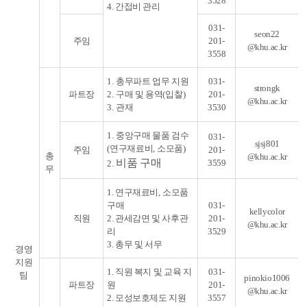
3528
4. 간접비 관리
031-
seon22
주임
201-
@khu.ac.kr
3558
1.
총무파트 업무 지원
031-
strongk
파트장
2.
구매 및
용역
(
입찰
)
201-
@khu.ac.kr
3.
관재
3530
1.
중앙구매 물품 검수
031-
sjsj801
(
연구재료비
,
소모품
)
주임
201-
총
@khu.ac.kr
비품 구매
3559
2.
무
1. 연구재료비
,
소모품
구매
031-
kellycolor
직원
2. 관세감면 및 사후관
201-
@khu.ac.kr
리
3529
3. 총무 및 서무
경영
지원
1. 직원 복지 및 교육 지
031-
팀
pinokio1006
파트장
원
201-
@khu.ac.kr
2. 모성보호제도 지원
3557