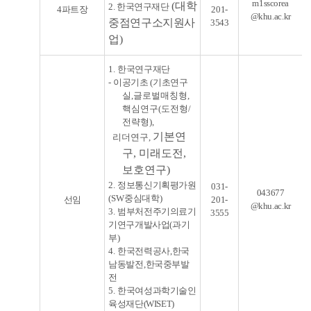
m1sscorea
(
대학
2. 한국연구재단
4파트장
201-
@khu.ac.kr
중점연구소지원사
3543
업)
1.
한국연구재단
-
이공기초
(
기초연구
실
,글로벌매칭형,
핵심연구(도전형/
전략형),
기본연
리더연구,
구, 미래도전,
보호연구)
2.
정보통신기획평가원
031-
043677
(SW
중심대학
)
선임
201-
@khu.ac.kr
3.
범부처전주기의료기
3555
기연구개발사업
(
과기
부
)
4.
한국전력공사
,
한국
남동발전
,
한국중부발
전
5.
한국여성과학기술인
육성재단(WISET)