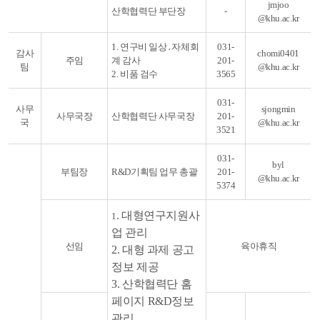
jmjoo
산학협력단 부단
장
-
@khu
.ac.kr
1. 연구비 일상․자체회
031-
감사
chomi0401
주임
계 감사
201-
팀
@khu.ac.kr
2. 비품 검수
3565
031-
사무
sjongmin
사무국장
산학협력단 사무국장
201-
국
@khu.ac.kr
3521
031-
byl
부팀장
R&D기획팀 업무 총괄
201-
@khu.ac.kr
5374
.
대형연구지원사
1
업 관리
선임
육아휴직
2.
대형 과제 공고
정보 제공
3. 산학협력단 홈
페이지 R&D정보
관리