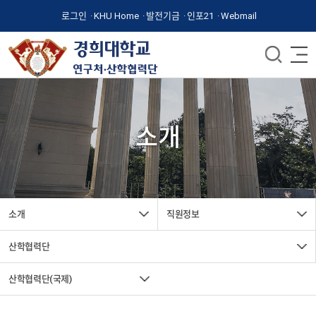
로그인
KHU Home
발전기금
인포21
Webmail
소개
소개
직원정보
산학협력단
산학협력단(국제)