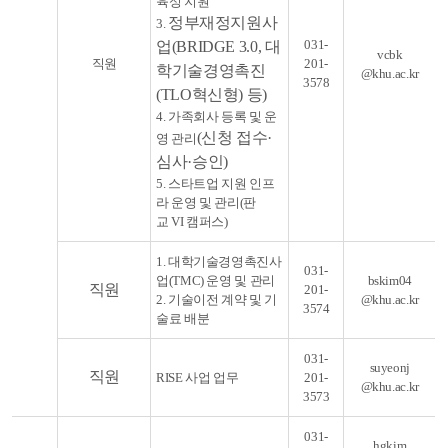
육성 지원
정부재정지원사
3.
031-
업(BRIDGE 3.0, 대
vcbk
직원
201-
학기술경영촉진
@khu.ac.kr
3578
(TLO혁신형) 등)
4. 가족회사 등록 및 운
(신청 접수
·
영 관리
심사
·승인)
5. 스타트업 지원 인프
라 운영 및 관리(판
교 VI 캠퍼스)
1. 대학기술경영촉진사
031-
업(TMC) 운영 및 관리
bskim04
직
원
201-
2. 기술이전 계약 및 기
@khu.ac.kr
3574
술료 배분
031-
suyeonj
직원
RISE 사업 업무
201-
@khu.ac.kr
3573
031-
hgkim