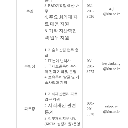
관리
3. R&D기획팀 예산, 서
031-
anj
주임
무
201-
@khu.ac.kr
3536
4. 주요 회의체 자
료 대응 지원
5. 기타 지산학협
력 업무 지원
1. 기술혁신팀 업무 총
괄
2. IT 분야 변리사
031-
heydenkang
부팀장
3. 국제표준특허 수익
201-
@khu.ac.kr
화 전략 기획 및 운영
3575
4. 보유특허 발굴 및 기
술사업화 기획
1. 지식재산관리 파트
업무 지원
031-
지식재산 관련
2.
salpposy
파트장
201-
@khu.ac.kr
통계
3570
3. 정부재정지원사업
(KISTA 성장지원) 운영