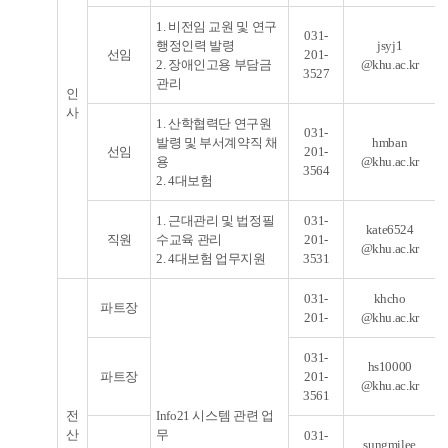
1. 비전임 교원 및 연구
031-
행정인력 발령
jsyj1
선임
201-
2. 장애인고용 부담금
@khu.ac.kr
3527
관리
인
사
1. 산학협력단 연구원
031-
발령 및 부서계약직 채
hmban
선임
201-
용
@khu.ac.kr
3564
2. 4대보험
1
. 근대관리 및 법정필
031-
kate6524
직원
수교육 관리
201-
@khu.ac.kr
2. 4대보험 업무지원
3531
031-
khcho
파트장
201-
@khu.ac.kr
031-
hs10000
파트장
201-
@khu.ac.kr
3561
전
Info21 시스템 관련 업
산
무
031-
sungmilee