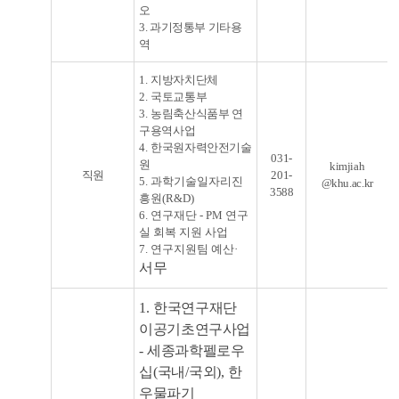
오
3. 과기정통부 기타용
역
1.
지방자치단체
2.
국토교통부
3.
농림축산식품부 연
구용역사업
4.
한국원자력안전기술
031-
원
kimjiah
직원
201-
5. 과학기술일자리진
@khu.ac.kr
3588
흥원(R&D)
6. 연구재단 - PM 연구
실 회복 지원 사업
7. 연구지원팀 예산
·
서무
1.
한국연구재단
이공기초연구사업
-
세종과학펠로우
십
(
국내
/
국외
),
한
우물파기