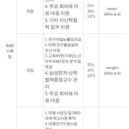
031-
4. 주요 회의체 자
sreayo
직원
201-
료 대응 지원
@khu.ac.kr
5373
5. 기타 지산학협
력 업무 지원
1. 연구개발능률성과급
2. 대학 연구활동실태
R&D
조사 대응
기획
3. 교육부(연구재단), 산
팀
자부 R&D 정보 분석 및
031-
제공
seungho
선임
201-
4. 삼성전자 산학
@khu.ac.kr
5375
협력중점교수 관
리
5. 주요 회의체 자
료 대응
1. 대형 사업단 및 R&D
과제 학교지원 확약
2. 대형연구지원사업