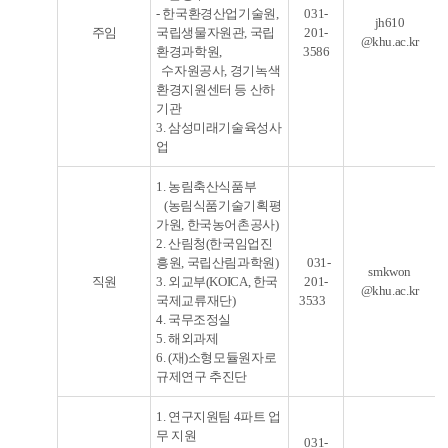
- 한국환경산업기술원,
031-
j
h610
주임
국립생물자원관, 국립
201-
@khu.ac.kr
환경과학원,
3586
수자원공사, 경기녹색
환경지원센터 등 산하
기관
3. 삼성미래기술육성사
업
1. 농림축산식품부
(농림식품기술기획평
가원, 한국농어촌공사)
2. 산림청(한국임업진
흥원, 국립산림과학원)
031-
smkwon
직원
3. 외교부(KOICA, 한국
201-
@khu.ac.kr
국제교류재단)
3533
4. 국무조정실
5. 해외과제
6. (재)소형모듈원자로
규제연구 추진단
1. 연구지원팀 4파트 업
무 지원
031-