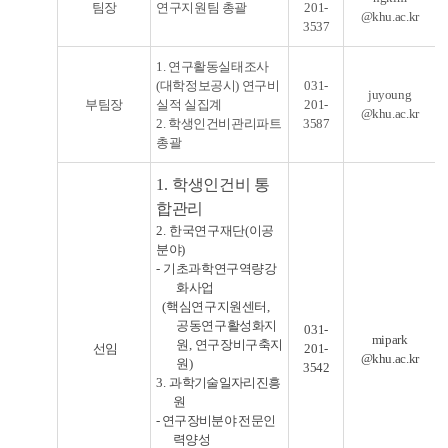
팀장
연구지원팀 총괄
201-
@khu.ac.kr
3537
1. 연구활동실태조사
(대학정보공시) 연구비
031-
juyoung
부팀장
실적 실집계
201-
@khu.ac.kr
2. 학생인건비관리파트
3587
총괄
1
.
학생인건비 통
합관리
2.
한국연구재단
(
이공
분야
)
-
기초과학연구역량강
화사업
(
핵심연구지원센터
,
공동연구활성화지
031-
mipark
원
,
연구장비구축지
선임
201-
@khu.ac.kr
원
)
3542
3.
과학기술일자리진흥
원
- 연구장비분야 전문인
력양성