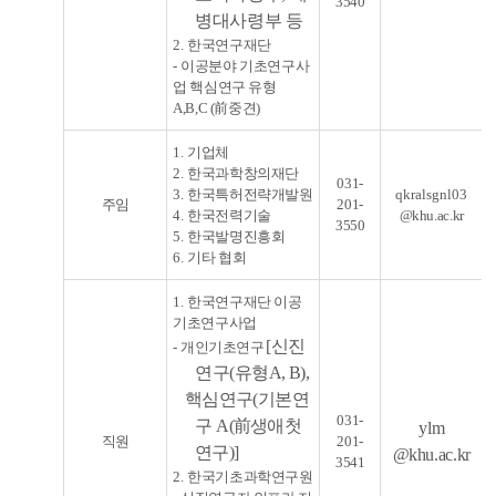
35
40
병대사령부 등
2.
한국연구재단
-
이공분야 기초연구사
업 핵심연구 유형
A,B,C (前중견)
1.
기업체
2.
한국과학창의재단
031-
3.
한국특허전략개발원
qkralsgnl03
주임
201-
4.
한국전력기술
@khu.ac.kr
3550
5.
한국발명진흥회
6.
기타 협회
1.
한국연구재단 이공
기초연구사업
[
신진
-
개인기초연구
연구
(유형A, B
),
핵심연구(기본연
031-
구 A(
前생애첫
ylm
직원
201-
연구)]
@
khu.ac.kr
3541
2.
한국기초과학연구원