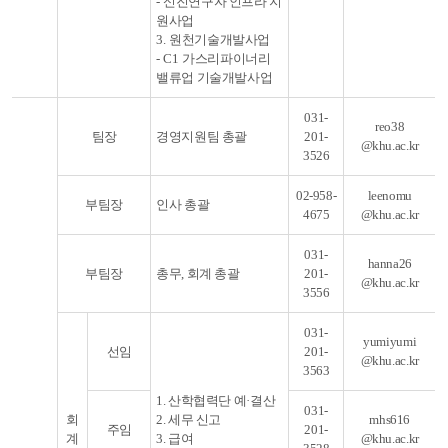
-
신진연구자 인프라 지
원사업
3.
원천기술개발사업
- C1
가스리파이너리
밸류업 기술개발사업
031-
reo38
팀장
경영지원팀 총괄
201-
@khu.ac.kr
3526
02-958-
leenomu
부팀장
인사 총괄
4675
@khu.ac.kr
031-
hanna26
부팀장
총무, 회계 총괄
201-
@khu.ac.kr
3556
031-
yumiyumi
선임
201-
@khu.ac.kr
3563
1. 산학협력단 예·결산
031-
회
2. 세무 신고
mhs616
주임
201-
계
3. 급여
@khu.ac.kr