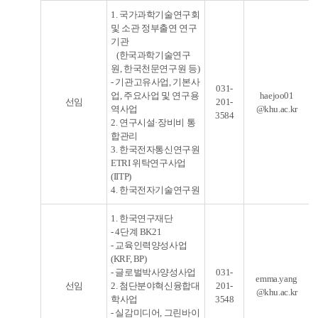
1. 국가과학기술연구회
및 소관 정부출연 연구
기관
(한국과학기술연구
원, 한국천문연구원 등)
- 기관고유사업, 기본사
031-
업, 주요사업 및 연구용
haejoo01
선임
201-
역사업
@khu.ac.kr
3584
2. 연구시설·장비비 통
합관리
3. 한국전자통신연구원
ETRI 위탁연구사업
(IITP)
4. 한국전자기술연구원
1. 한국연구재단
- 4단계 BK21
- 교육인력양성사업
(KRF, BP)
- 글로벌박사양성사업
031-
emma.yang
선임
2. 첨단분야혁신융합대
201-
@khu.ac.kr
학사업
3548
- 실감미디어, 그린바이