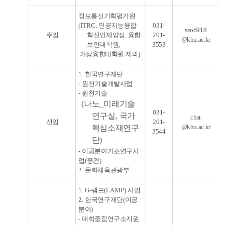
정보통신기획평가원
(ITRC,
인공지능융합
031-
seo6918
주임
혁신인재양성
,
융합
201-
@khu.ac.kr
보안대학원
,
3553
가상융합대학원 제외
)
1.
한국연구재단
-
원천기술개발사업
-
원천기술
(
나노
_
미래기술
031-
연구실
,
국가
chst
선임
201-
@khu.ac.kr
핵심소재연구
3544
단
)
-
이공분야기초연구사
업
(
중견
)
2.
문화체육관광부
1. G-
램프
(LAMP)
사업
2.
한국연구재단
(
이공
분야
)
-
대학중점연구소지원