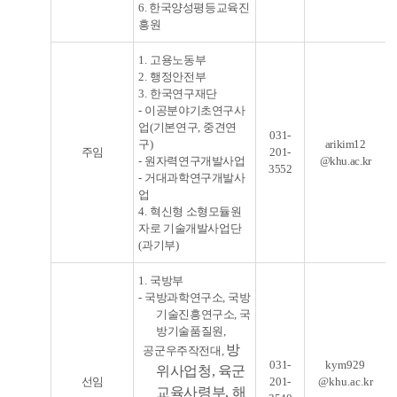
6. 한국양성평등교육진
흥원
1.
고용노동부
2.
행정안전부
3.
한국연구재단
-
이공분야기초연구사
업
(
기본연구
,
중견연
031-
구
)
arikim12
주임
201-
-
원자력연구개발사업
@khu.ac.kr
3552
-
거대과학연구개발사
업
4.
혁신형 소형모듈원
자로 기술개발사업단
(
과기부
)
1.
국방부
-
국방과학연구소
,
국방
기술진흥연구소
,
국
방기술품질원
,
방
공군우주작전대,
031-
kym929
위사업청,
육군
선임
20
1-
@khu.ac.kr
교육사령부
,
해