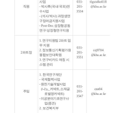
사업
031-
tlgusdks618
직원
-
박사후
(
국내
/
국외
)
연
201-
@khu.ac.kr
수사업
3534
- (
석사
/
박사
)
과정생연
구장려금지원사업
- Post-Doc.
성장형공동
연구
/
성장형연구지원
1. 연구지원팀 2파트 업
무 지원
031-
2. 정보통신기획평가원
cej9704
2파트장
201-
융합보안대학원
@khu.ac.kr
3551
3. 연구비카드 매칭 시
스템 관리
1.
한국연구재단
-
국제협력사업
-
원천기술개발사업
031-
(
나노
_
커넥트
,
소재글
cmr04
주임
201-
로벌영커넥트
)
@khu.ac.kr
3547
-
이공분야기초연구사
업
(
중견
)
2.
보건복지부