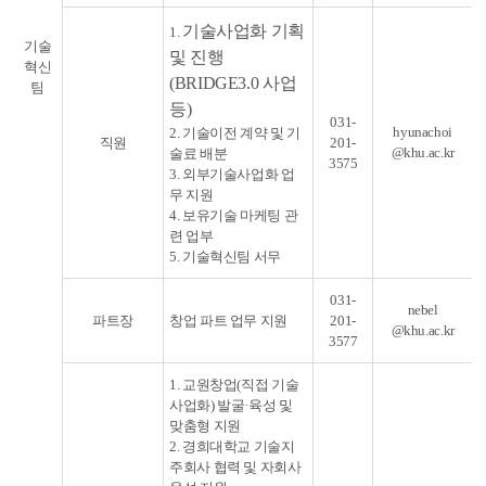
기술사업화 기획
1.
기술
및 진행
혁신
(BRIDGE3.0 사업
팀
등)
031-
hyunachoi
2. 기술이전 계약 및 기
직원
201-
@khu.ac.kr
술료 배분
3575
3. 외부기술사업화 업
무 지원
4. 보유기술 마케팅 관
련 업부
5. 기술혁신팀 서무
031-
nebel
파트장
창업 파트 업무 지원
201-
@khu.ac.kr
3577
1. 교원창업(직접 기술
사업화) 발굴·육성 및
맞춤형 지원
2. 경희대학교 기술지
주회사 협력 및 자회사